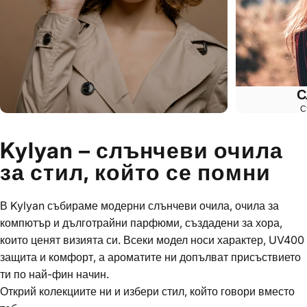
С
С
Kylyan – слънчеви очила
за стил, който се помни
В Kylyan събираме модерни слънчеви очила, очила за
компютър и дълготрайни парфюми, създадени за хора,
които ценят визията си. Всеки модел носи характер, UV400
защита и комфорт, а ароматите ни допълват присъствието
ти по най-фин начин.
Открий колекциите ни и избери стил, който говори вместо