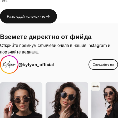
Γ
теб.
Разгледай колекциите
Вземете директно от
фийда
Открийте премиум слънчеви очила в нашия Instagram и
поръчайте веднага.
@kylyan_official
Следвайте ни
те според визията
Пазарувайте според визията
Пазарувайте според визи