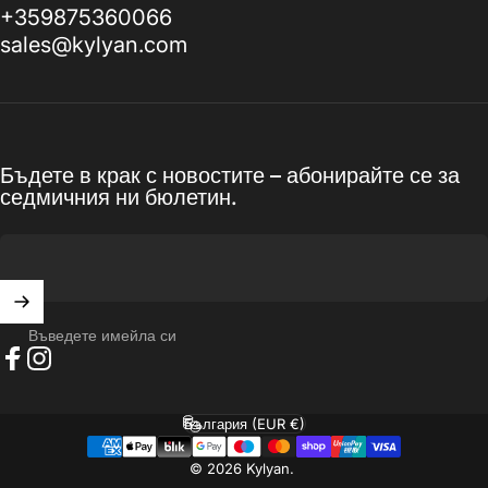
+359875360066
sales@kylyan.com
Бъдете в крак с новостите – абонирайте се за
седмичния ни бюлетин.
Въведете имейла си
Фейсбук
Инстаграм
България (EUR €)
Държава/регион
© 2026 Kylyan.