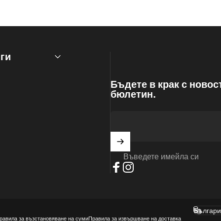
ги
Бъдете в крак с новос
бюлетин.
Въведете имейла си
Фейсбук
Инстаграм
Българи
Държава
равила за възстановяване на суми
Правила за извършване на доставка