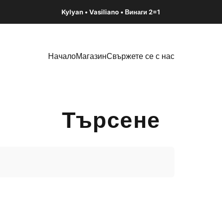
Пауза на слайдшоуто
Kylyan • Vasiliano • Винаги 2=1
Начало
Магазин
Свържете се с нас
Начало
Магазин
Свържете се с нас
Търсене