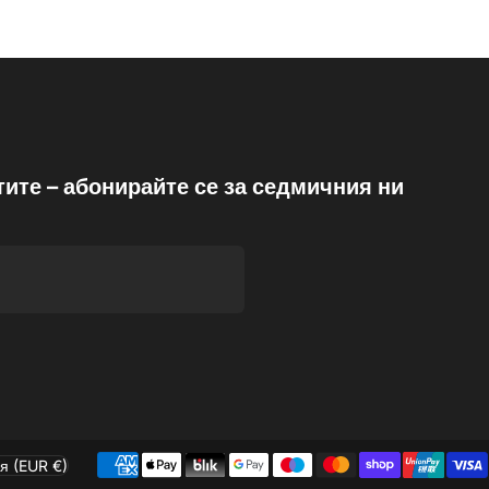
тите – абонирайте се за седмичния ни
я (EUR €)
/регион